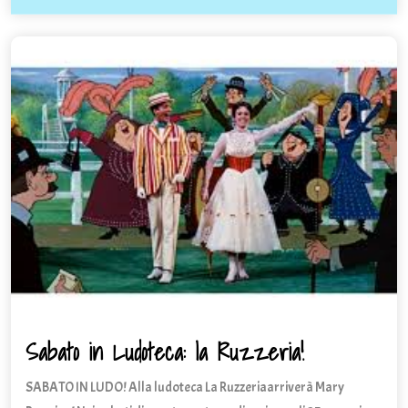
6,
Benedetti
2025
Sabato in Ludoteca: la Ruzzeria!
Sabato
in
SABATO IN LUDO! Alla ludoteca La Ruzzeriaarriverà Mary
Ludoteca: