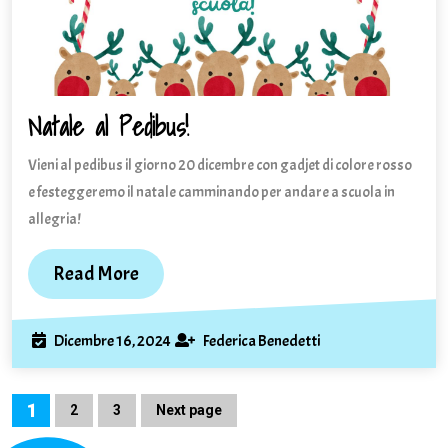
Natale al Pedibus!
Natale
al
Vieni al pedibus il giorno 20 dicembre con gadjet di colore rosso
Pedibus!
e festeggeremo il natale camminando per andare a scuola in
allegria!
Read
Read More
More
Dicembre
Federica
Dicembre 16, 2024
Federica Benedetti
16,
Benedetti
2024
Paginazione
1
Page
Page
2
Page
3
Next page
degli