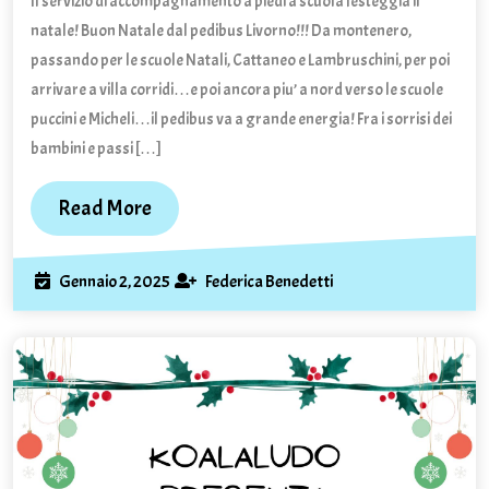
Il servizio di accompagnamento a piedi a scuola festeggia il
al
Pedibus
natale! Buon Natale dal pedibus Livorno!!! Da montenero,
Livorno!
passando per le scuole Natali, Cattaneo e Lambruschini, per poi
arrivare a villa corridi…e poi ancora piu’ a nord verso le scuole
puccini e Micheli…il pedibus va a grande energia! Fra i sorrisi dei
bambini e passi […]
Read
Read More
More
Gennaio
Federica
Gennaio 2, 2025
Federica Benedetti
2,
Benedetti
2025