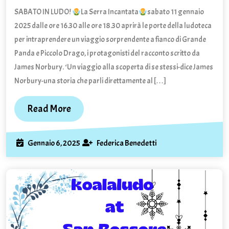
in
SABATO IN LUDO!
La Serra Incantata
sabato 11 gennaio
ludote
:
2025 dalle ore 16.30 alle ore 18.30 aprirà le porte della ludoteca
la
per intraprendere un viaggio sorprendente a fianco di Grande
Serra
Panda e Piccolo Drago, i protagonisti del racconto scritto da
Incant
James Norbury. ‘Un viaggio alla scoperta di se stessi-dice James
Norbury-una storia che parli direttamente al […]
Read
Read More
More
Gennaio
Federica
Gennaio 6, 2025
Federica Benedetti
6,
Benedetti
2025