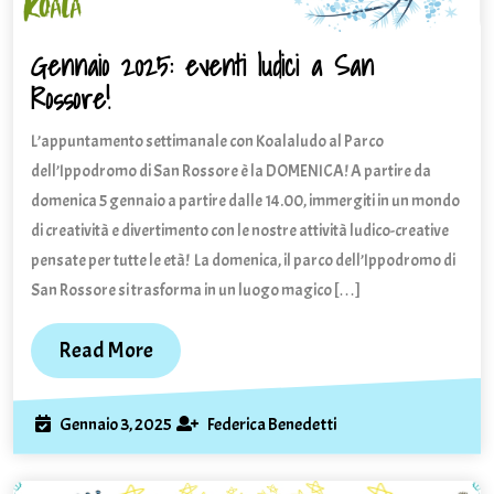
Gennaio 2025: eventi ludici a San
Rossore!
Gennaio
2025:
L’appuntamento settimanale con Koalaludo al Parco
eventi
ludici
dell’Ippodromo di San Rossore è la DOMENICA! A partire da
a
domenica 5 gennaio a partire dalle 14.00, immergiti in un mondo
San
di creatività e divertimento con le nostre attività ludico-creative
Rossore!
pensate per tutte le età! La domenica, il parco dell’Ippodromo di
San Rossore si trasforma in un luogo magico […]
Read
Read More
More
Gennaio
Federica
Gennaio 3, 2025
Federica Benedetti
3,
Benedetti
2025