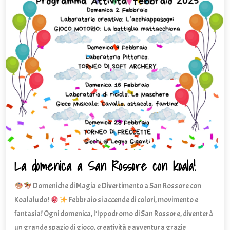
La domenica a San Rossore con koala!
La
domeni
Domeniche di Magia e Divertimento a San Rossore con
a
San
Koalaludo!
Febbraio si accende di colori, movimento e
Rossore
fantasia! Ogni domenica, l’Ippodromo di San Rossore, diventerà
con
un grande spazio di gioco, creatività e avventura grazie