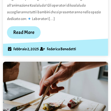
koala!
all’animazione Koalaludo! Gli operatori di koalaludo
accoglieranno tutti i bambini che si presenteranno nello spazio
dedicato con:
Laboratori […]
Read
Read More
More
Febbraio
Federica
Febbraio 2, 2025
Federica Benedetti
2,
Benedetti
2025