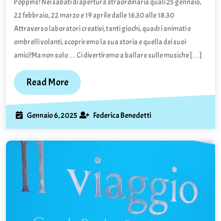
la
Poppins! Nei sabati di apertura straordinaria quali 25 gennaio,
Ruzzeria!
22 febbraio, 22 marzo e 19 aprile dalle 16.30 alle 18.30
Attraverso laboratori creativi, tanti giochi, quadri animati e
ombrelli volanti, scopriremo la sua storia e quella dei suoi
amici!Ma non solo… Ci divertiremo a ballare sulle musiche […]
Read
Read More
More
Gennaio
Federica
Gennaio 6, 2025
Federica Benedetti
6,
Benedetti
2025