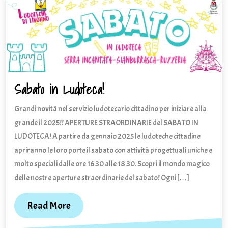
Sabato in Ludoteca!
Sabato
in
Grandi novità nel servizio ludotecario cittadino per iniziare alla
Ludoteca!
grande il 2025!! APERTURE STRAORDINARIE del SABATO IN
LUDOTECA! A partire da gennaio 2025 le ludoteche cittadine
apriranno le loro porte il sabato con attività progettuali uniche e
molto speciali dalle ore 16.30 alle 18.30. Scopri il mondo magico
delle nostre aperture straordinarie del sabato! Ogni […]
Read
Read More
More