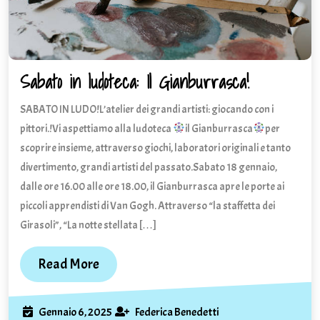
Sabato in ludoteca: Il Gianburrasca!
Sabato
in
SABATO IN LUDO!L’atelier dei grandi artisti: giocando con i
ludoteca:
Il
pittori.!Vi aspettiamo alla ludoteca
il Gianburrasca
per
Gianburrasc
scoprire insieme, attraverso giochi, laboratori originali e tanto
divertimento, grandi artisti del passato.Sabato 18 gennaio,
dalle ore 16.00 alle ore 18.00, il Gianburrasca apre le porte ai
piccoli apprendisti di Van Gogh. Attraverso “la staffetta dei
Girasoli”, “La notte stellata […]
Read
Read More
More
Gennaio
Federica
Gennaio 6, 2025
Federica Benedetti