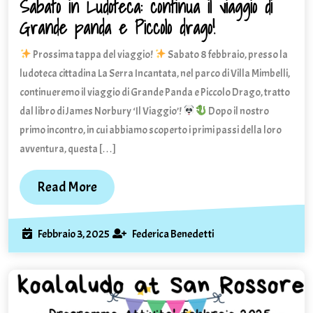
Sabato in Ludoteca: continua il viaggio di
Grande panda e Piccolo drago!
Sabato
in
Prossima tappa del viaggio!
Sabato 8 febbraio, presso la
Ludoteca:
continua
ludoteca cittadina La Serra Incantata, nel parco di Villa Mimbelli,
il
continueremo il viaggio di Grande Panda e Piccolo Drago, tratto
viaggio
dal libro di James Norbury ‘Il Viaggio’!
Dopo il nostro
di
primo incontro, in cui abbiamo scoperto i primi passi della loro
Grande
avventura, questa […]
panda
e
Read
Read More
Piccolo
More
drago!
Febbraio
Federica
Febbraio 3, 2025
Federica Benedetti
3,
Benedetti
2025