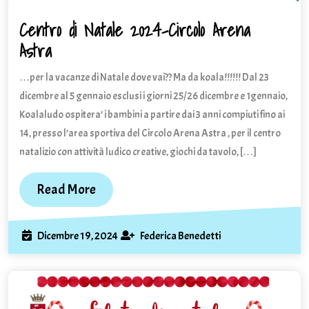
Centro di Natale 2024-Circolo Arena
Astra
Centro
di
…per la vacanze di Natale dove vai?? Ma da koala!!!!!! Dal 23
Natale
2024-
dicembre al 5 gennaio esclusi i giorni 25/26 dicembre e 1gennaio,
Circolo
Koalaludo ospitera’ i bambini a partire dai 3 anni compiuti fino ai
Arena
14, presso l’area sportiva del Circolo Arena Astra , per il centro
Astra
natalizio con attività ludico creative, giochi da tavolo, […]
Read
Read More
More
Dicembre
Federica
Dicembre 19, 2024
Federica Benedetti
19,
Benedetti
2024