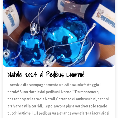
Natale 2024 al Pedibus Livorno!
Natale
2024
Il servizio di accompagnamento a piedi a scuola festeggia il
al
Pedibus
natale! Buon Natale dal pedibus Livorno!!! Da montenero,
Livorno!
passando per le scuole Natali, Cattaneo e Lambruschini, per poi
arrivare a villa corridi…e poi ancora piu’ a nord verso le scuole
puccini e Micheli…il pedibus va a grande energia! Fra i sorrisi dei