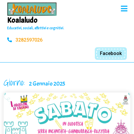
Skip
O
to
M
content
Koalaludo
Educativi, sociali, affettivi e cognitivi.
3282597026
Facebook
Giorno:
2 Gennaio 2025