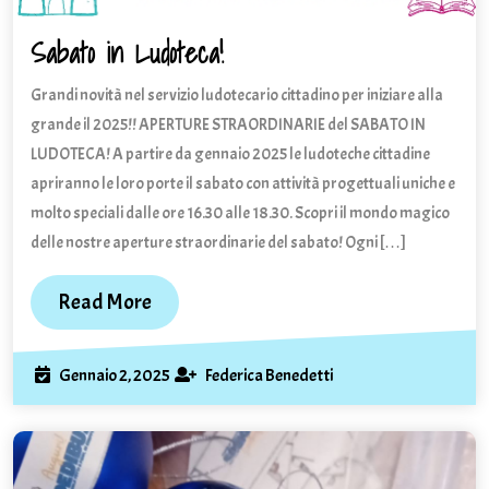
Sabato in Ludoteca!
Sabato
in
Grandi novità nel servizio ludotecario cittadino per iniziare alla
Ludoteca!
grande il 2025!! APERTURE STRAORDINARIE del SABATO IN
LUDOTECA! A partire da gennaio 2025 le ludoteche cittadine
apriranno le loro porte il sabato con attività progettuali uniche e
molto speciali dalle ore 16.30 alle 18.30. Scopri il mondo magico
delle nostre aperture straordinarie del sabato! Ogni […]
Read
Read More
More
Gennaio
Federica
Gennaio 2, 2025
Federica Benedetti
2,
Benedetti
2025