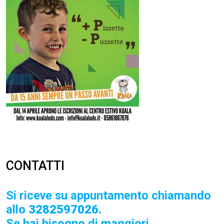
CONTATTI
Si riceve su appuntamento chiamando
allo
3282597026.
Se hai bisogno di maggiori