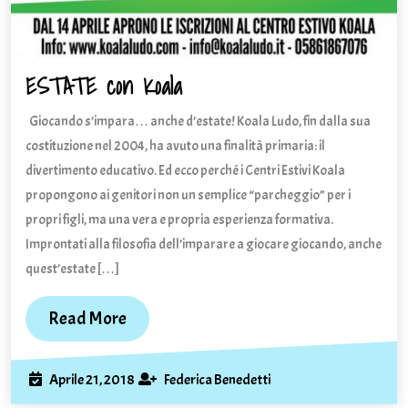
ESTATE con Koala
ESTATE
con
Giocando s’impara… anche d’estate! Koala Ludo, fin dalla sua
Koala
costituzione nel 2004, ha avuto una finalità primaria: il
divertimento educativo. Ed ecco perché i Centri Estivi Koala
propongono ai genitori non un semplice “parcheggio” per i
propri figli, ma una vera e propria esperienza formativa.
Improntati alla filosofia dell’imparare a giocare giocando, anche
quest’estate […]
Read
Read More
More
Aprile
Federica
Aprile 21, 2018
Federica Benedetti
21,
Benedetti