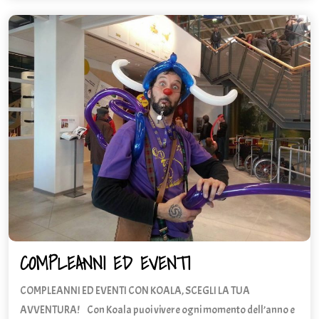
2018
COMPLEANNI ED EVENTI
COMPLEANNI
ED
COMPLEANNI ED EVENTI CON KOALA, SCEGLI LA TUA
EVENTI
AVVENTURA! Con Koala puoi vivere ogni momento dell’anno e