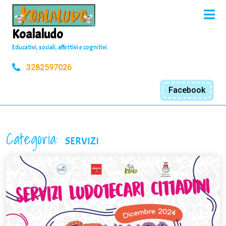
Skip
O
to
M
content
Koalaludo
Educativi, sociali, affettivi e cognitivi.
3282597026
Facebook
Categoria:
SERVIZI