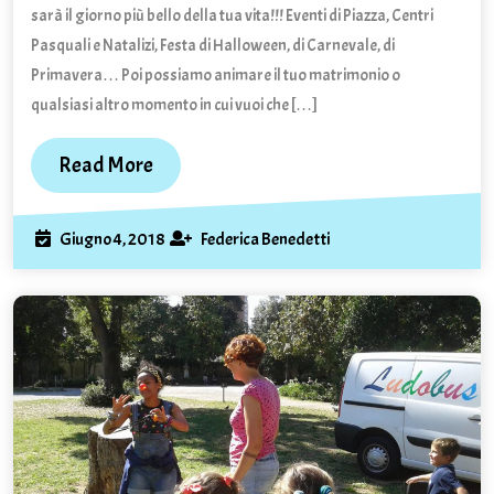
sarà il giorno più bello della tua vita!!! Eventi di Piazza, Centri
Pasquali e Natalizi, Festa di Halloween, di Carnevale, di
Primavera… Poi possiamo animare il tuo matrimonio o
qualsiasi altro momento in cui vuoi che […]
Read
Read More
More
Giugno
Federica
Giugno 4, 2018
Federica Benedetti
4,
Benedetti
2018