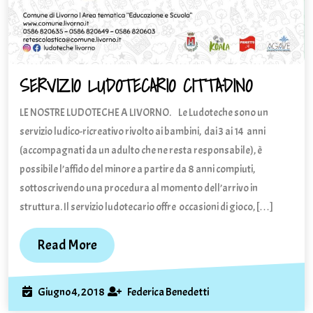
SERVIZIO LUDOTECARIO CITTADINO
SERVIZIO
LUDOTEC
LE NOSTRE LUDOTECHE A LIVORNO. Le Ludoteche sono un
CITTADIN
servizio ludico-ricreativo rivolto ai bambini, dai 3 ai 14 anni
(accompagnati da un adulto che ne resta responsabile), è
possibile l’affido del minore a partire da 8 anni compiuti,
sottoscrivendo una procedura al momento dell’arrivo in
struttura. Il servizio ludotecario offre occasioni di gioco, […]
Read
Read More
More
Giugno
Federica
Giugno 4, 2018
Federica Benedetti
4,
Benedetti