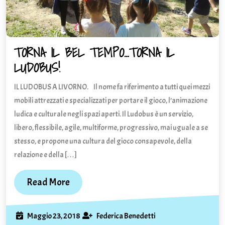
TORNA IL BEL TEMPO…TORNA IL
LUDOBUS!
TORNA
IL
IL LUDOBUS A LIVORNO. Il nome fa riferimento a tutti quei mezzi
BEL
TEMPO…
mobili attrezzati e specializzati per portare il gioco, l’animazione
TORNA
ludica e culturale negli spazi aperti. Il Ludobus è un servizio,
IL
libero, flessibile, agile, multiforme, progressivo, mai uguale a se
LUDOBUS!
stesso, e propone una cultura del gioco consapevole, della
relazione e della […]
Read
Read More
More
Maggio
Federica
Maggio 23, 2018
Federica Benedetti