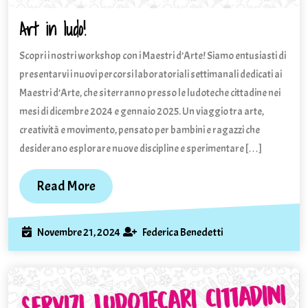
Art in ludo!
Art
in
Scopri i nostri workshop con i Maestri d’Arte! Siamo entusiasti di
ludo!
presentarvi i nuovi percorsi laboratoriali settimanali dedicati ai
Maestri d’Arte, che si terranno presso le ludoteche cittadine nei
mesi di dicembre 2024 e gennaio 2025. Un viaggio tra arte,
creatività e movimento, pensato per bambini e ragazzi che
desiderano esplorare nuove discipline e sperimentare […]
Read
Read More
More
Novembre
Federica
Novembre 21, 2024
Federica Benedetti
21,
Benedetti
2024