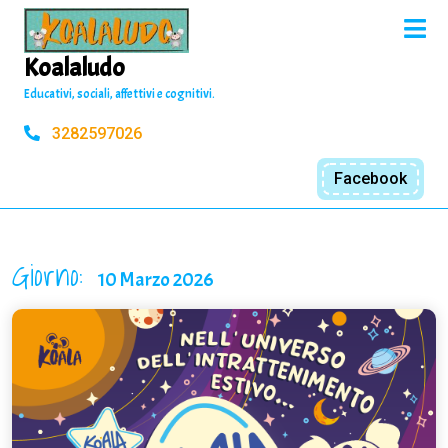
Skip
O
to
M
content
Koalaludo
Educativi, sociali, affettivi e cognitivi.
3282597026
Facebook
Giorno:
10 Marzo 2026