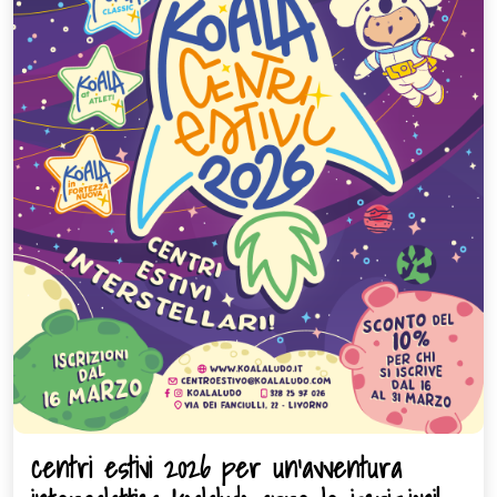
centri estivi 2026 per un’avventura
centri