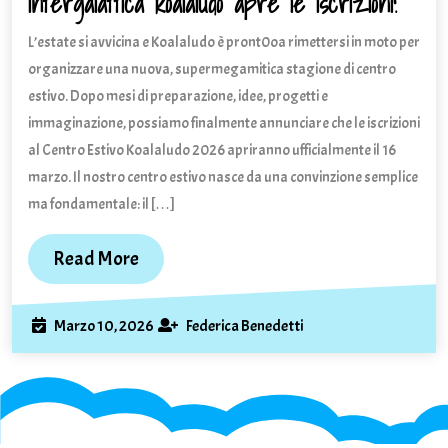
intergalattica koalaludo apre le iscrizioni!
estivi
L’estate si avvicina e Koalaludo è pront0oa rimettersi in moto per
2026
per
organizzare una nuova, supermegamitica stagione di centro
un’av
estivo. Dopo mesi di preparazione, idee, progetti e
interg
immaginazione, possiamo finalmente annunciare che le iscrizioni
koala
al Centro Estivo Koalaludo 2026 apriranno ufficialmente il 16
apre
marzo. Il nostro centro estivo nasce da una convinzione semplice
le
ma fondamentale: il […]
iscrizi
Read
Read More
More
Marzo
Federica
Marzo 10, 2026
Federica Benedetti
10,
Benedetti
2026