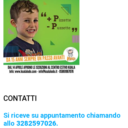
CONTATTI
Si riceve su appuntamento chiamando
allo
3282597026.