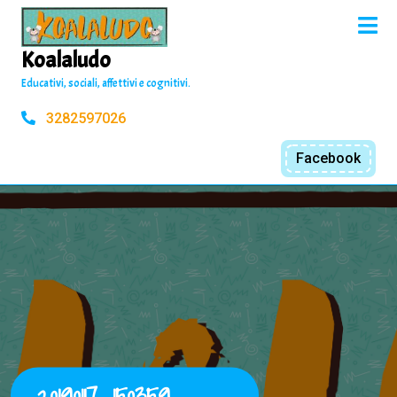
Skip
O
to
M
content
Koalaludo
Educativi, sociali, affettivi e cognitivi.
3282597026
Facebook
20190117_150359