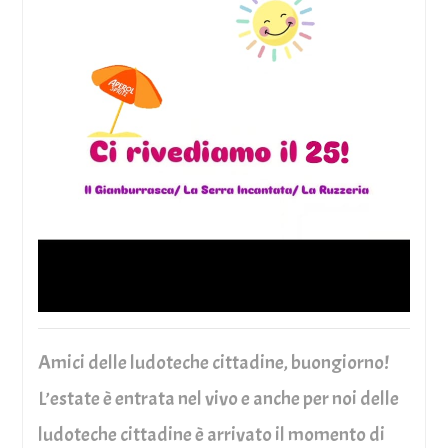
Amici delle ludoteche cittadine, buongiorno!
L’estate è entrata nel vivo e anche per noi delle
ludoteche cittadine è arrivato il momento di