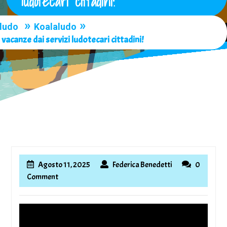
ludotecari cittadini!
»
»
ludo
Koalaludo
vacanze dai servizi ludotecari cittadini!
Agosto
Federica
Agosto 11, 2025
Federica Benedetti
0
11,
Benedetti
Comment
2025