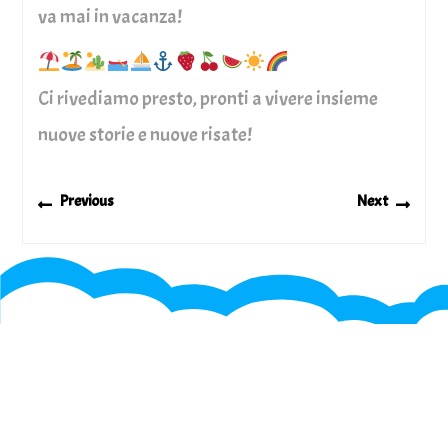
va mai in vacanza!
Ci rivediamo presto, pronti a vivere insieme
nuove storie e nuove risate!
Navigazione
Previous
Next
Previous
Next
articoli
post:
post