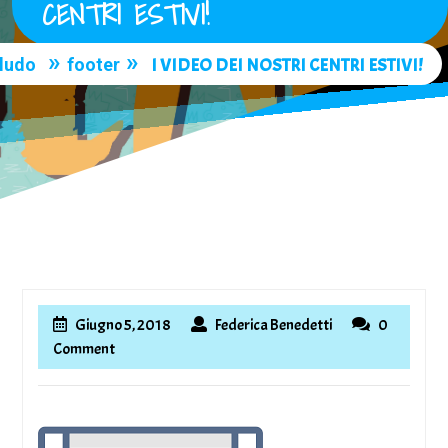
CENTRI ESTIVI!
»
»
ludo
footer
I VIDEO DEI NOSTRI CENTRI ESTIVI!
Giugno
Federica
Giugno 5, 2018
Federica Benedetti
0
5,
Benedetti
Comment
2018