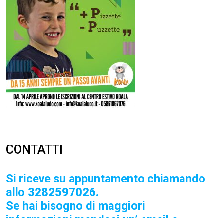
CONTATTI
Si riceve su appuntamento chiamando
allo
3282597026.
Se hai bisogno di maggiori