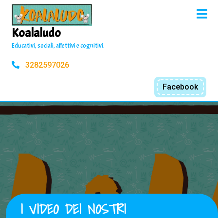
Skip
O
to
M
content
Koalaludo
Educativi, sociali, affettivi e cognitivi.
3282597026
Facebook
I VIDEO DEI NOSTRI